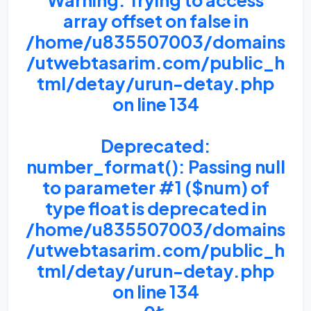
Warning
: Trying to access
array offset on false in
/home/u835507003/domains
/utwebtasarim.com/public_h
tml/detay/urun-detay.php
on line
134
Deprecated
:
number_format(): Passing null
to parameter #1 ($num) of
type float is deprecated in
/home/u835507003/domains
/utwebtasarim.com/public_h
tml/detay/urun-detay.php
on line
134