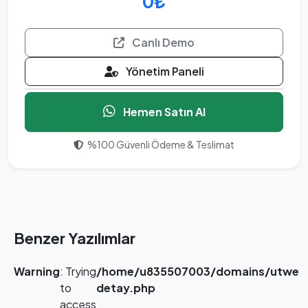
0₺
Canlı Demo
Yönetim Paneli
Hemen Satın Al
%100 Güvenli Ödeme & Teslimat
Benzer Yazılımlar
Warning
: Trying
/home/u835507003/domains/utwebt
to
detay.php
access