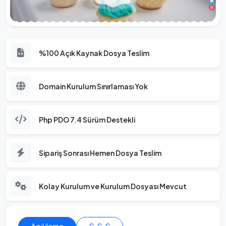
%100 Açık Kaynak Dosya Teslim
Domain Kurulum Sınırlaması Yok
Php PDO 7.4 Sürüm Destekli
Sipariş Sonrası Hemen Dosya Teslim
Kolay Kurulum ve Kurulum Dosyası Mevcut