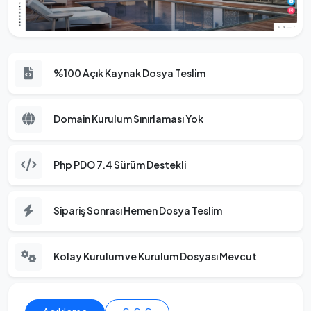
%100 Açık Kaynak Dosya Teslim
Domain Kurulum Sınırlaması Yok
Php PDO 7.4 Sürüm Destekli
Sipariş Sonrası Hemen Dosya Teslim
Kolay Kurulum ve Kurulum Dosyası Mevcut