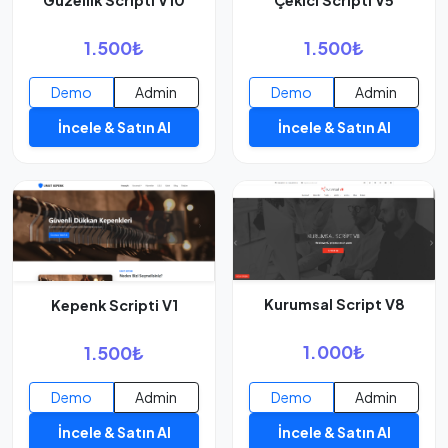
Güzellik Scripti V10
Çekici Scripti V5
1.500₺
1.500₺
Demo
Admin
Demo
Admin
İncele & Satın Al
İncele & Satın Al
Kurumsal Script V8
Kepenk Scripti V1
1.000₺
1.500₺
Demo
Admin
Demo
Admin
İncele & Satın Al
İncele & Satın Al